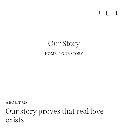
0
Our Story
HOME
OUR STORY
ABOUT US
Our story proves that real love
exists